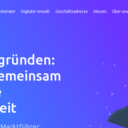
erberater
Digitaler Anwalt
Geschäftsadresse
Wissen
Über un
 gründen:
gemeinsam
e
eit
Marktführer: