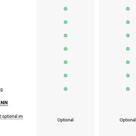
ng
ANN
 optional im
Optional
Optional