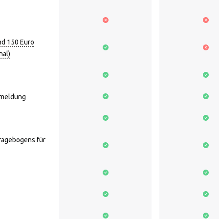
nd 150 Euro
nal)
nmeldung
fragebogens für