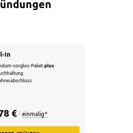
gründungen
l-In
ndum-sorglos-Paket
plus
Buchhaltung
Jahresabschluss
78 €
einmalig*
/