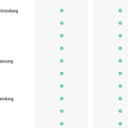
n Gründung
fassung
wendung