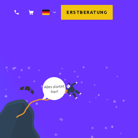
s
ERSTBERATUNG
Alles startet
hier!