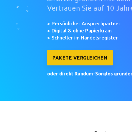
Vertrauen Sie auf 10 Jahr
Persönlicher Ansprechpartner
Digital & ohne Papierkram
Schneller im Handelsregister
PAKETE VERGLEICHEN
oder direkt Rundum-Sorglos gründe