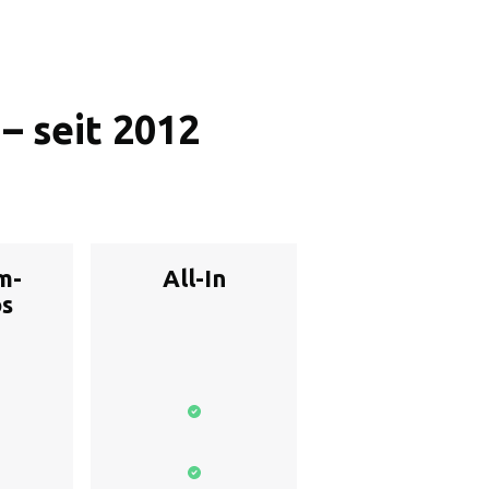
– seit 2012
m-
All-In
os