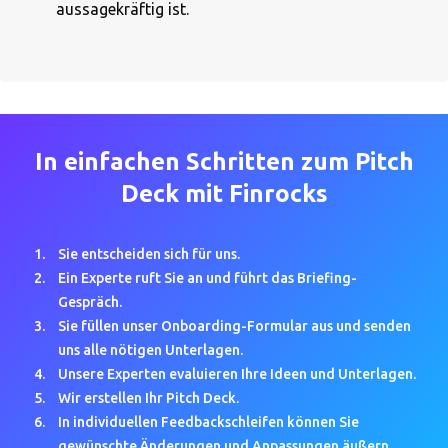
aussagekräftig ist.
In einfachen Schritten zum Pitch
Deck mit Finrocks
Sie entscheiden sich für uns.
Ein Experte ruft Sie an und führt das Briefing-
Gespräch.
Sie füllen unser Onboarding-Formular aus und senden
uns alle nötigen Unterlagen.
Unsere Experten evaluieren Ihre Ideen und Unterlagen.
Wir erstellen Ihr Pitch Deck.
In individuellen Feedbackschleifen können Sie
gewünschte Änderungen und Anpassungen äußern.