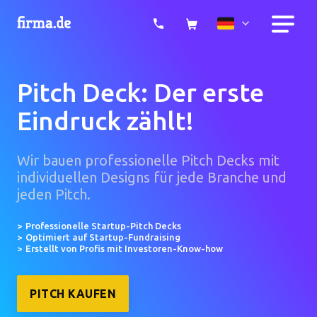
Pitch Deck: Der erste
Eindruck zählt!
Wir bauen professionelle Pitch Decks mit
individuellen Designs für jede Branche und
jeden Pitch.
Professionelle Startup-Pitch Decks
Optimiert auf Startup-Fundraising
Erstellt von Profis mit Investoren-Know-how
PITCH KAUFEN