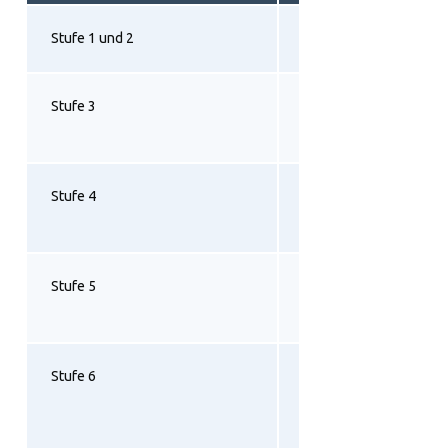
Stufe 1 und 2
Berufsausbildungsvorb
Stufe 3
Die zweijährige berufli
Erstausbildung
Stufe 4
Die drei- und dreieinha
berufliche Erstausbild
Stufe 5
Fortbildungen, die verg
sind mit dem IT-Spezial
Stufe 6
Bachelor, Meister, Fach
Fachschulabschlüsse w
Techniker