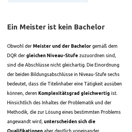
Stufe 7
Master und der Strateg
Professional (IT), geprü
Ein Meister ist kein Bachelor
Betriebswirt nach der
Handwerksordnung (H
Obwohl der
Meister und der Bachelor
gemäß dem
Stufe 8
Promotion
DQR der
gleichen Niveau-Stufe
zuzuordnen sind,
sind die Abschlüsse nicht gleichartig. Die Einordnung
der beiden Bildungsabschlüsse in Niveau-Stufe sechs
bedeutet, dass die Titelinhaber eine Tätigkeit ausüben
können, deren
Komplexitätsgrad gleichwertig
ist.
Hinsichtlich des Inhaltes der Problematik und der
Methodik, die zur Lösung eines bestimmten Problems
angewandt wird,
unterscheiden sich die
Qualifikationen
aber deutlich voneinander.