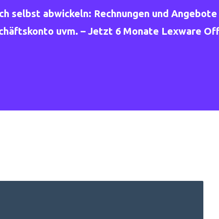
ach selbst abwickeln: Rechnungen und Angebote 
äftskonto uvm. – Jetzt 6 Monate Lexware Offi