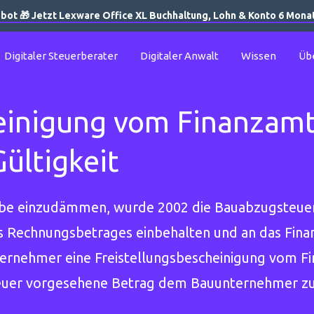
bot 🎁 Jetzt Lexware Office XL Buchhaltung, Lohn & Konto 6 Monate
Digitaler Steuerberater
Digitaler Anwalt
Wissen
Üb
einigung vom Finanzamt:
ültigkeit
be einzudämmen, wurde 2002 die Bauabzugsteuer 
 Rechnungsbetrages einbehalten und an das Fina
ernehmer eine Freistellungsbescheinigung vom F
steuer vorgesehene Betrag dem Bauunternehmer zu