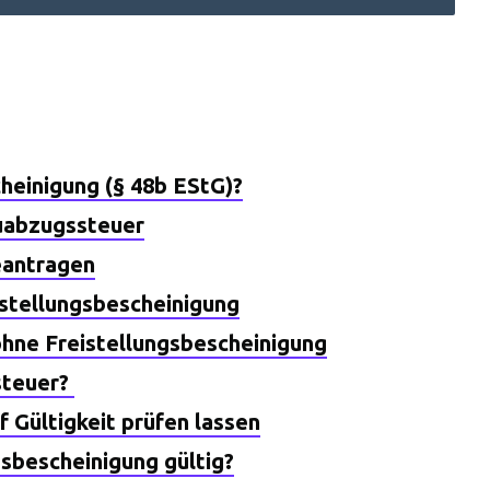
cheinigung (§ 48b EStG)?
uabzugssteuer
eantragen
istellungsbescheinigung
hne Freistellungsbescheinigung
steuer?
f Gültigkeit prüfen lassen
gsbescheinigung gültig?