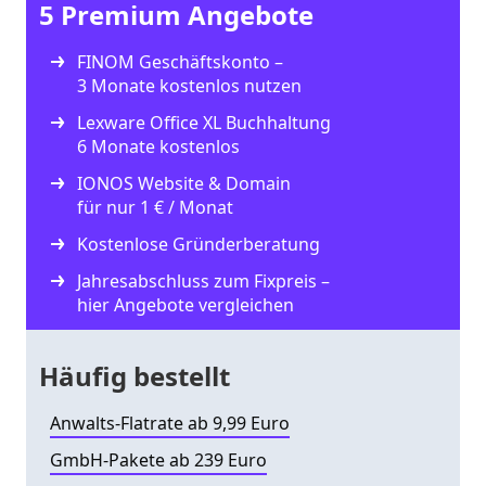
5 Premium Angebote
FINOM Geschäftskonto –
3 Monate kostenlos nutzen
Lexware Office XL Buchhaltung
6 Monate kostenlos
IONOS Website & Domain
für nur 1 € / Monat
Kostenlose Gründerberatung
Jahresabschluss zum Fixpreis –
hier Angebote vergleichen
Häufig bestellt
Anwalts-Flatrate ab 9,99 Euro
GmbH-Pakete ab 239 Euro