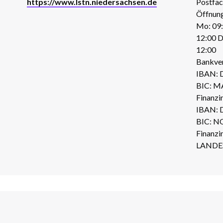
https://www.lstn.niedersachsen.de
Postfa
Öffnung
Mo: 09:
12:00 D
12:00
Bankve
IBAN: 
BIC: 
Finanz
IBAN: 
BIC: 
Finanz
LANDE