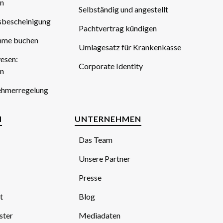
n
Selbständig und angestellt
gsbescheinigung
Pachtvertrag kündigen
hme buchen
Umlagesatz für Krankenkasse
esen:
Corporate Identity
n
ehmerregelung
N
UNTERNEHMEN
Das Team
Unsere Partner
Presse
t
Blog
ster
Mediadaten