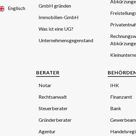
Abkürzunge
GmbH gründen
Englisch
Freistellun
Immobilien-GmbH
Privatentna
Was ist eine UG?
Rechnungsw
Unternehmensgegenstand
Abkürzunge
Kleinuntern
BERATER
BEHÖRDE
Notar
IHK
Rechtsanwalt
Finanzamt
Steuerberater
Bank
Gründerberater
Gewerbeam
Agentur
Handelsregi