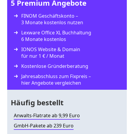
5 Premium Angebote
FINOM Geschäftskonto –
3 Monate kostenlos nutzen
Lexware Office XL Buchhaltung
6 Monate kostenlos
IONOS Website & Domain
für nur 1 € / Monat
Kostenlose Gründerberatung
Jahresabschluss zum Fixpreis –
hier Angebote vergleichen
Häufig bestellt
Anwalts-Flatrate ab 9,99 Euro
GmbH-Pakete ab 239 Euro