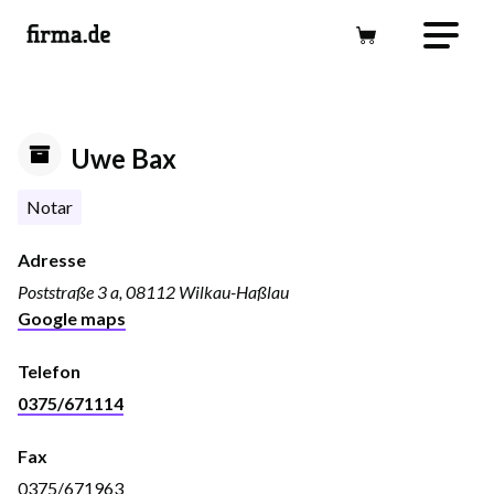
Uwe Bax
Notar
Adresse
Poststraße 3 a, 08112 Wilkau-Haßlau
Google maps
Telefon
0375/671114
Fax
0375/671963