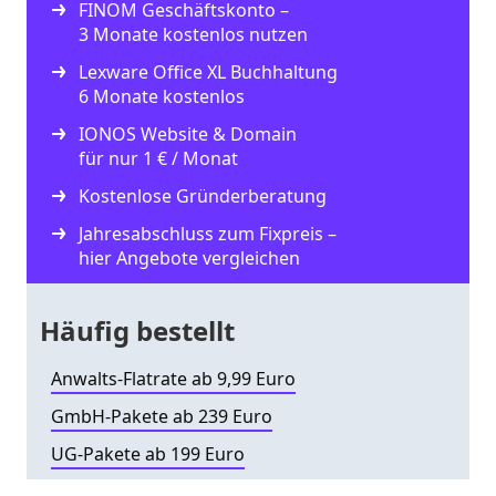
FINOM Geschäftskonto –
3 Monate kostenlos nutzen
Lexware Office XL Buchhaltung
6 Monate kostenlos
IONOS Website & Domain
für nur 1 € / Monat
Kostenlose Gründerberatung
Jahresabschluss zum Fixpreis –
hier Angebote vergleichen
Häufig bestellt
Anwalts-Flatrate ab 9,99 Euro
GmbH-Pakete ab 239 Euro
UG-Pakete ab 199 Euro