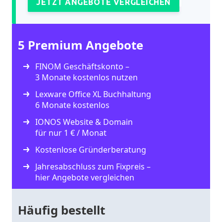
JETZT ANGEBOTE VERGLEICHEN
5 Premium Angebote
FINOM Geschäftskonto –
3 Monate kostenlos nutzen
Lexware Office XL Buchhaltung
6 Monate kostenlos
IONOS Website & Domain
für nur 1 € / Monat
Kostenlose Gründerberatung
Jahresabschluss zum Fixpreis –
hier Angebote vergleichen
Häufig bestellt