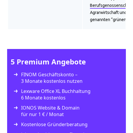
Berufsgenossenschaft
Agrarwirtschaft und di
genannten “grünen” Be
5 Premium Angebote
FINOM Geschäftskonto –
3 Monate kostenlos nutzen
Lexware Office XL Buchhaltung
6 Monate kostenlos
IONOS Website & Domain
für nur 1 € / Monat
Kostenlose Gründerberatung