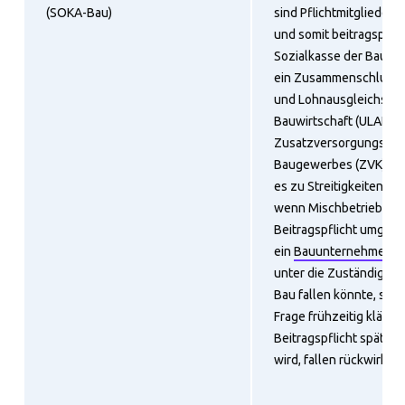
(SOKA-Bau)
sind Pflichtmitglieder
und somit beitragspflich
Sozialkasse der Bauwirt
ein Zusammenschluss d
und Lohnausgleichskas
Bauwirtschaft (ULAK) u
Zusatzversorgungskas
Baugewerbes (ZVK). H
es zu Streitigkeiten mit
wenn Mischbetriebe di
Beitragspflicht umgeh
ein
Bauunternehmen g
unter die Zuständigkei
Bau fallen könnte, soll
Frage frühzeitig klären
Beitragspflicht später 
wird, fallen rückwirken