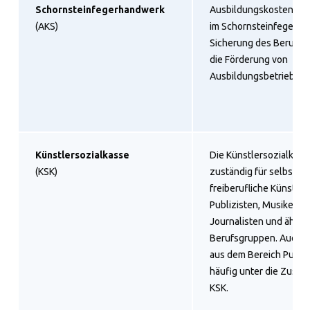
Schornsteinfegerhandwerk
Ausbildungskostenaus
(AKS)
im Schornsteinfegerha
Sicherung des Berufss
die Förderung von
Ausbildungsbetrieben.
Künstlersozialkasse
Die Künstlersozialkasse
(KSK)
zuständig für selbständ
freiberufliche Künstler
Publizisten, Musiker, Sc
Journalisten und ähnli
Berufsgruppen. Auch L
aus dem Bereich Publizis
häufig unter die Zustän
KSK.