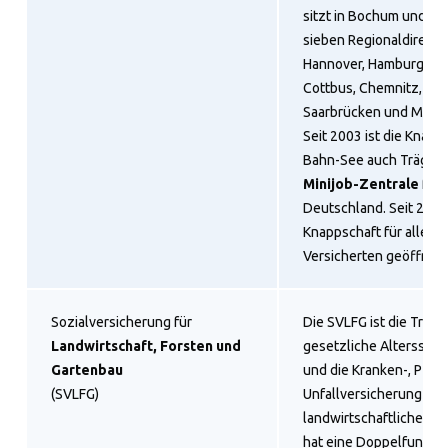
sitzt in Bochum und bes
sieben Regionaldirekti
Hannover, Hamburg, Ber
Cottbus, Chemnitz, Fran
Saarbrücken und Münc
Seit 2003 ist die Knapp
Bahn-See auch Trägeri
Minijob-Zentrale
für 
Deutschland. Seit 2007 
Knappschaft für alle ge
Versicherten geöffnet.
Sozialversicherung für
Die SVLFG ist die Träger
Landwirtschaft, Forsten und
gesetzliche Alterssich
Gartenbau
und die Kranken-, Pfle
(SVLFG)
Unfallversicherung für
landwirtschaftlichen Se
hat eine Doppelfunktio