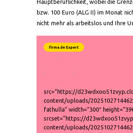
Hauptberuflichkeit, wobei die Grenz
bzw. 100 Euro (ALG II) im Monat nich
nicht mehr als arbeitslos und Ihre 
src=“https://d23wdxoo51zvyp.cl
content/uploads/2025102714462
fathulla“ width=“300″ height=“39
srcset=“https://d23wdxoo51zvyp
content/uploads/2025102714462