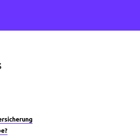
s
rsicherung
be?