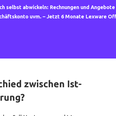
ach selbst abwickeln: Rechnungen und Angebote 
äftskonto uvm. – Jetzt 6 Monate Lexware Offi
chied zwischen Ist-
erung?