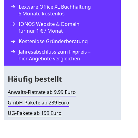
Lexware Office XL Buchhaltung
6 Monate kostenlos
IONOS Website & Domain
für nur 1 € / Monat
Kostenlose Gründerberatung
Jahresabschluss zum Fixpreis –
hier Angebote vergleichen
Häufig bestellt
Anwalts-Flatrate ab 9,99 Euro
GmbH-Pakete ab 239 Euro
UG-Pakete ab 199 Euro