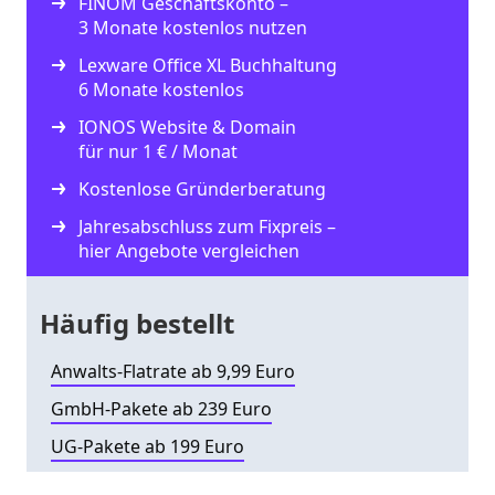
FINOM Geschäftskonto –
3 Monate kostenlos nutzen
Lexware Office XL Buchhaltung
6 Monate kostenlos
IONOS Website & Domain
für nur 1 € / Monat
Kostenlose Gründerberatung
Jahresabschluss zum Fixpreis –
hier Angebote vergleichen
Häufig bestellt
Anwalts-Flatrate ab 9,99 Euro
GmbH-Pakete ab 239 Euro
UG-Pakete ab 199 Euro