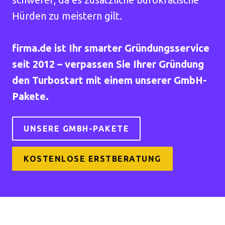
Hürden zu meistern gilt.
firma.de ist Ihr smarter Gründungsservice
seit 2012 – verpassen Sie Ihrer Gründung
den Turbostart mit einem unserer GmbH-
Pakete.
UNSERE GMBH-PAKETE
KOSTENLOSE ERSTBERATUNG