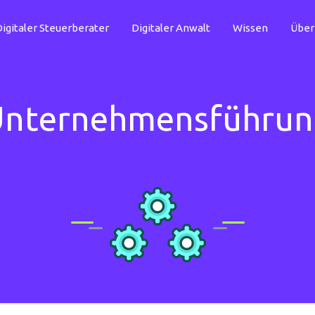
igitaler Steuerberater
Digitaler Anwalt
Wissen
Über
Unternehmensführun