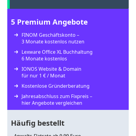
5 Premium Angebote
FINOM Geschäftskonto –
3 Monate kostenlos nutzen
Lexware Office XL Buchhaltung
6 Monate kostenlos
IONOS Website & Domain
für nur 1 € / Monat
Kostenlose Gründerberatung
Jahresabschluss zum Fixpreis –
hier Angebote vergleichen
Häufig bestellt
Anwalts-Flatrate ab 9,99 Euro