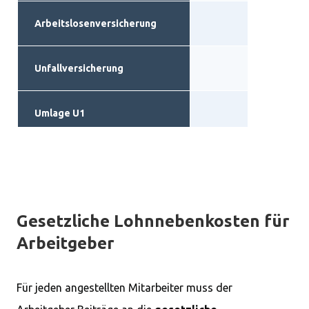
Arbeitslosenversicherung
Unfallversicherung
je nach 
Umlage U1
je n
Umlage U2
je n
Insolvenzgeldumlage
Gesetzliche Lohnnebenkosten für
(„Umlage U3“)
Arbeitgeber
Für jeden angestellten Mitarbeiter muss der