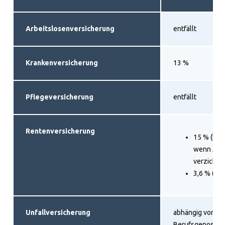
Arbeitslosenversicherung
entfällt
Krankenversicherung
13 %
Pflegeversicherung
entfällt
Rentenversicherung
15 % (befr
wenn Arbe
verzichtet
3,6 % (RV-
Unfallversicherung
abhängig von zu
Berufsgenossen