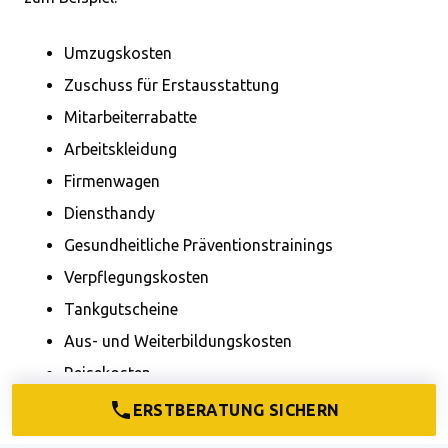
Umzugskosten
Zuschuss für Erstausstattung
Mitarbeiterrabatte
Arbeitskleidung
Firmenwagen
Diensthandy
Gesundheitliche Präventionstrainings
Verpflegungskosten
Tankgutscheine
Aus- und Weiterbildungskosten
Reisekosten
Mieten inkl. Strom- und Wasserkosten
ERSTBERATUNG SICHERN
Reinigungskosten