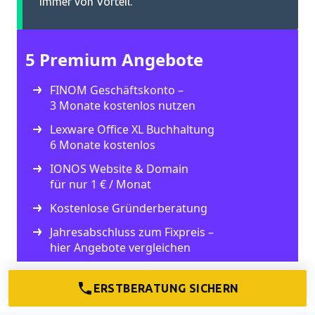
immer von Vorteil.
5 Premium Angebote
FINOM Geschäftskonto –
3 Monate kostenlos nutzen
Lexware Office XL Buchhaltung
6 Monate kostenlos
IONOS Website & Domain
für nur 1 € / Monat
Kostenlose Gründerberatung
Jahresabschluss zum Fixpreis –
hier Angebote vergleichen
ERSTBERATUNG SICHERN
Häufig bestellt