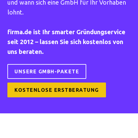
und wann sich eine GmbH für Ihr Vorhaben
lohnt.
firma.de ist Ihr smarter Gründungservice
seit 2012 – lassen Sie sich kostenlos von
uns beraten.
UNSERE GMBH-PAKETE
KOSTENLOSE ERSTBERATUNG