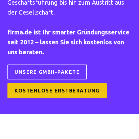
Geschäftsführung bis hin zum Austritt aus
der Gesellschaft.
firma.de ist Ihr smarter Gründungsservice
seit 2012 – lassen Sie sich kostenlos von
uns beraten.
UNSERE GMBH-PAKETE
KOSTENLOSE ERSTBERATUNG